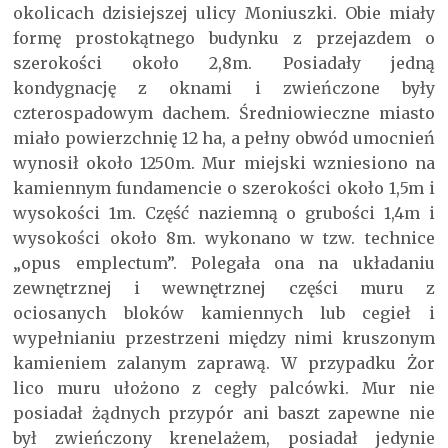
okolicach dzisiejszej ulicy Moniuszki. Obie miały
formę prostokątnego budynku z przejazdem o
szerokości około 2,8m. Posiadały jedną
kondygnację z oknami i zwieńczone były
czterospadowym dachem. Średniowieczne miasto
miało powierzchnię 12 ha, a pełny obwód umocnień
wynosił około 1250m. Mur miejski wzniesiono na
kamiennym fundamencie o szerokości około 1,5m i
wysokości 1m. Część naziemną o grubości 1,4m i
wysokości około 8m. wykonano w tzw. technice
„opus emplectum”. Polegała ona na układaniu
zewnętrznej i wewnętrznej części muru z
ociosanych bloków kamiennych lub cegieł i
wypełnianiu przestrzeni między nimi kruszonym
kamieniem zalanym zaprawą. W przypadku Żor
lico muru ułożono z cegły palcówki. Mur nie
posiadał żądnych przypór ani baszt zapewne nie
był zwieńczony krenelażem, posiadał jedynie