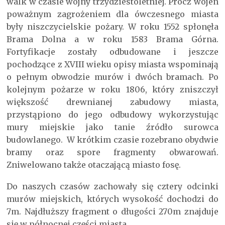
walk w czasie wojny trzydziestoletniej. Prócz wojen
poważnym zagrożeniem dla ówczesnego miasta
były niszczycielskie pożary. W roku 1552 spłonęła
Brama Dolna a w roku 1583 Brama Górna.
Fortyfikacje zostały odbudowane i jeszcze
pochodzące z XVIII wieku opisy miasta wspominają
o pełnym obwodzie murów i dwóch bramach. Po
kolejnym pożarze w roku 1806, który zniszczył
większość drewnianej zabudowy miasta,
przystąpiono do jego odbudowy wykorzystując
mury miejskie jako tanie źródło surowca
budowlanego. W krótkim czasie rozebrano obydwie
bramy oraz spore fragmenty obwarowań.
Zniwelowano także otaczającą miasto fosę.
Do naszych czasów zachowały się cztery odcinki
murów miejskich, których wysokość dochodzi do
7m. Najdłuższy fragment o długości 270m znajduje
się w północnej części miasta.