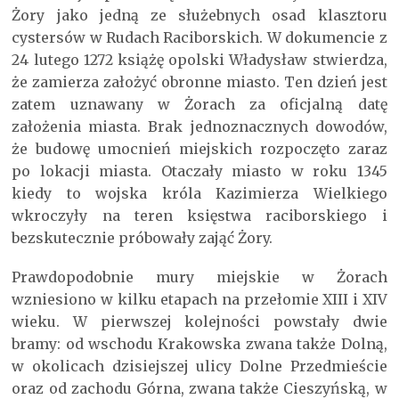
Żory jako jedną ze służebnych osad klasztoru
cystersów w Rudach Raciborskich. W dokumencie z
24 lutego 1272 książę opolski Władysław stwierdza,
że zamierza założyć obronne miasto. Ten dzień jest
zatem uznawany w Żorach za oficjalną datę
założenia miasta. Brak jednoznacznych dowodów,
że budowę umocnień miejskich rozpoczęto zaraz
po lokacji miasta. Otaczały miasto w roku 1345
kiedy to wojska króla Kazimierza Wielkiego
wkroczyły na teren księstwa raciborskiego i
bezskutecznie próbowały zająć Żory.
Prawdopodobnie mury miejskie w Żorach
wzniesiono w kilku etapach na przełomie XIII i XIV
wieku. W pierwszej kolejności powstały dwie
bramy: od wschodu Krakowska zwana także Dolną,
w okolicach dzisiejszej ulicy Dolne Przedmieście
oraz od zachodu Górna, zwana także Cieszyńską, w