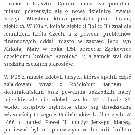
kościół i klasztor Dominikanów. Na południu
miasto poszerzyło się o nową dzielnicę, zwaną
Nowym Miastem, która powstała przed bramą
ziębicką. W 1336 r. książę ziębicki Bolko II uznał się
lennikiem króla Czech, a z powodu problemów
finansowych oddał miasto w zastaw. Jego syn
Mikołaj Mały w roku 1351 sprzedał Ząbkowice
czeskiemu królowi Karolowi IV, a zamek stał się
siedzibą czeskich starostów.
W 1428 r. miasto zdobyli husyci, którzy spalili część
zabudowań wraz z kościołem farnym i
dominikańskim oraz poważnie uszkodzili mury
miejskie, ale nie zdobyli zamku. W połowie XV
wieku księstwo ziębickie stało się dziedziczną
własnością Jerzego z Podiebradów króla Czech. W
1466 r. papież Paweł II obłożył Jerzego klątwą,
ponieważ był on pierwszym w historii królem