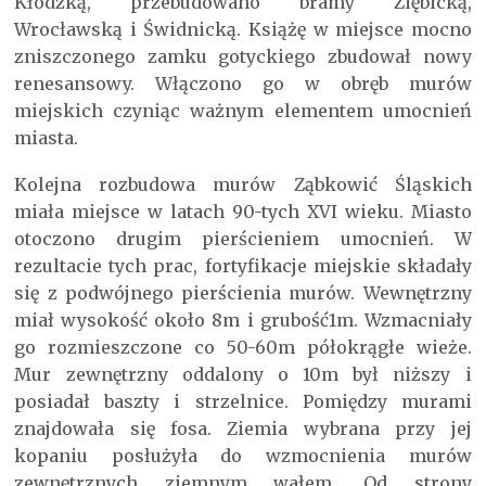
Kłodzką, przebudowano bramy Ziębicką,
Wrocławską i Świdnicką. Książę w miejsce mocno
zniszczonego zamku gotyckiego zbudował nowy
renesansowy. Włączono go w obręb murów
miejskich czyniąc ważnym elementem umocnień
miasta.
Kolejna rozbudowa murów Ząbkowić Śląskich
miała miejsce w latach 90-tych XVI wieku. Miasto
otoczono drugim pierścieniem umocnień. W
rezultacie tych prac, fortyfikacje miejskie składały
się z podwójnego pierścienia murów. Wewnętrzny
miał wysokość około 8m i grubość1m. Wzmacniały
go rozmieszczone co 50-60m półokrągłe wieże.
Mur zewnętrzny oddalony o 10m był niższy i
posiadał baszty i strzelnice. Pomiędzy murami
znajdowała się fosa. Ziemia wybrana przy jej
kopaniu posłużyła do wzmocnienia murów
zewnętrznych ziemnym wałem. Od strony