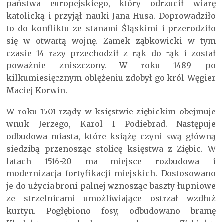
państwa europejskiego, który odrzucił wiarę
katolicką i przyjął nauki Jana Husa. Doprowadziło
to do konfliktu ze stanami Śląskimi i przerodziło
się w otwartą wojnę. Zamek ząbkowicki w tym
czasie 14 razy przechodził z rąk do rąk i został
poważnie zniszczony. W roku 1489 po
kilkumiesięcznym oblężeniu zdobył go król Węgier
Maciej Korwin.
W roku 1501 rządy w księstwie ziębickim obejmuje
wnuk Jerzego, Karol I Podiebrad. Następuje
odbudowa miasta, które książę czyni swą główną
siedzibą przenosząc stolicę księstwa z Ziębic. W
latach 1516-20 ma miejsce rozbudowa i
modernizacja fortyfikacji miejskich. Dostosowano
je do użycia broni palnej wznosząc baszty łupniowe
ze strzelnicami umożliwiające ostrzał wzdłuż
kurtyn. Pogłębiono fosy, odbudowano bramę