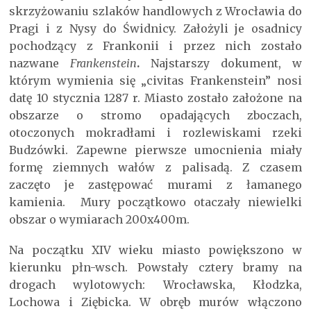
skrzyżowaniu szlaków handlowych z Wrocławia do
Pragi i z Nysy do Świdnicy. Założyli je osadnicy
pochodzący z Frankonii i przez nich zostało
nazwane
Frankenstein
.
Najstarszy dokument, w
którym wymienia się „civitas Frankenstein” nosi
datę 10 stycznia 1287 r. Miasto zostało założone na
obszarze o stromo opadających zboczach,
otoczonych mokradłami i rozlewiskami rzeki
Budzówki. Zapewne pierwsze umocnienia miały
formę ziemnych wałów z palisadą. Z czasem
zaczęto je zastępować murami z łamanego
kamienia. Mury początkowo otaczały niewielki
obszar o wymiarach 200x400m.
Na początku XIV wieku miasto powiększono w
kierunku płn-wsch. Powstały cztery bramy na
drogach wylotowych: Wrocławska, Kłodzka,
Lochowa i Ziębicka. W obręb murów włączono