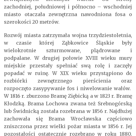
zachodniej, południowej i północno – wschodniej
miasto otaczała zewnętrzna nawodniona fosa o
szerokości 20 metrów.
Rozwój miasta zatrzymała wojna trzydziestoletnia,
w czasie której Ząbkowice Śląskie były
wielokrotnie szturmowane, plądrowane i
podpalane. W drugiej połowie XVIII wieku mury
miejskie przestały spełniać swą rolę i zaczęły
popadać w ruinę. W XIX wieku przystąpiono do
rozbiórki zewnętrznego pierścienia oraz
rozpoczęto zasypywanie fos i niwelowanie wałów.
W 1816 r. zburzono Bramę Ziębicką a w 1823 r. Bramę
Kłodzką. Brama Lochowa zwana też Srebnogórską
lub Świdnicką została rozebrana w 1856 r. Najdłużej
zachowała się Brama Wrocławska częściowo
zniszczona przez wielki pożar miasta w 1856 r. Jej
pozostałości ostatecznie rozebrano w roku 1880.