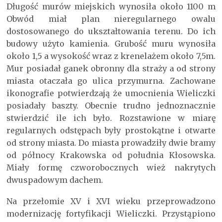
Długość murów miejskich wynosiła około 1100 m
Obwód miał plan nieregularnego owalu
dostosowanego do ukształtowania terenu. Do ich
budowy użyto kamienia. Grubość muru wynosiła
około 1,5 a wysokość wraz z krenelażem około 7,5m.
Mur posiadał ganek obronny dla straży a od strony
miasta otaczała go ulica przymurna. Zachowane
ikonografie potwierdzają że umocnienia Wieliczki
posiadały baszty. Obecnie trudno jednoznacznie
stwierdzić ile ich było. Rozstawione w miarę
regularnych odstępach były prostokątne i otwarte
od strony miasta. Do miasta prowadziły dwie bramy
od północy Krakowska od południa Kłosowska.
Miały formę czworobocznych wież nakrytych
dwuspadowym dachem.
Na przełomie XV i XVI wieku przeprowadzono
modernizację fortyfikacji Wieliczki. Przystąpiono