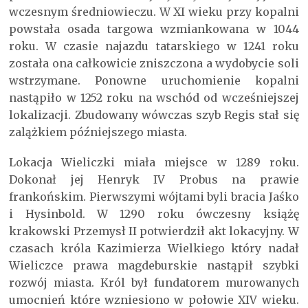
wczesnym średniowieczu. W XI wieku przy kopalni
powstała osada targowa wzmiankowana w 1044
roku. W czasie najazdu tatarskiego w 1241 roku
została ona całkowicie zniszczona a wydobycie soli
wstrzymane. Ponowne uruchomienie kopalni
nastąpiło w 1252 roku na wschód od wcześniejszej
lokalizacji. Zbudowany wówczas szyb Regis stał się
zalążkiem późniejszego miasta.
Lokacja Wieliczki miała miejsce w 1289 roku.
Dokonał jej Henryk IV Probus na prawie
frankońskim. Pierwszymi wójtami byli bracia Jaśko
i Hysinbold. W 1290 roku ówczesny książę
krakowski Przemysł II potwierdził akt lokacyjny. W
czasach króla Kazimierza Wielkiego który nadał
Wieliczce prawa magdeburskie nastąpił szybki
rozwój miasta. Król był fundatorem murowanych
umocnień które wzniesiono w połowie XIV wieku.