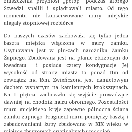
zniszczenia przyniósł „potop” podczas którego
Szwedzi spalili i splądrowali miasto. Od tego
momentu nie konserwowane mury miejskie
ulegały stopniowej rozbiórce.
Do naszych czasów zachowała się tylko jedna
baszta miejska włączona w mury zamku.
Usytuowana jest w płn-zach narożniku Zamku
Żupnego. Zbudowana jest na planie zbliżonym do
kwadratu i posiada cztery kondygnacje. Jej
wysokość od strony miasta to ponad 11m od
zewnątrz ma 16m. Zwieńczona jest namiotowym
dachem wspartym na kamiennych kroksztynach.
Na II piętrze zachowało się wyjście prowadzące
dawniej na chodnik muru obronnego. Pozostałości
muru miejskiego kryje zapewne północna ściana
zamku żupnego. Fragment muru pomiędzy basztą i
zabudowaniami żupy zbudowano w XIX wieku w
miejsce zburzonych oryginalnych umocnień.