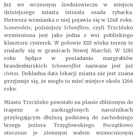
Już we wczesnym średniowieczu w miejscu
dzisiejszego miasta istniała osada rybacka.
Pierwsza wzmianka o niej pojawia się w 1248 roku.
Sconenvlete
, poźniejszy
Schonfliess
, czyli Trzcińsko
wymieniona jest jako jedna z wsi pobliskiego
klasztoru cysterek. W połowie XIII wieku tereny te
znalazły się w granicach Nowej Marchii. W 1281
roku będące w posiadaniu margrabiów
brandenburskich
Schowenfliet
nazwane jest już
civitas.
Dokładna data lokacji miasta nie jest znana
przyjmuje się, że mogło to mieć miejsce około 1266
roku.
Miasto Trzcińsko powstało na planie zbliżonym do
trapezu o zaokrąglonych narożnikach
przylegającym dłuższą podstawą do zachodniego
brzegu jeziora Trzygłowskiego. Początkowo
otoczono je ziemnym wałem wzmocnionym