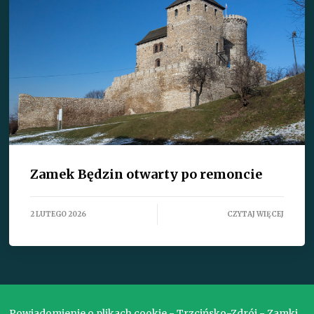
Zamek Będzin otwarty po remoncie
2 LUTEGO 2026
CZYTAJ WIĘCEJ
ZOBACZ WSZYSTKIE TEKSTY
Powiadomienie o plikach cookie - Trzcińsko-Zdrój - Zamki