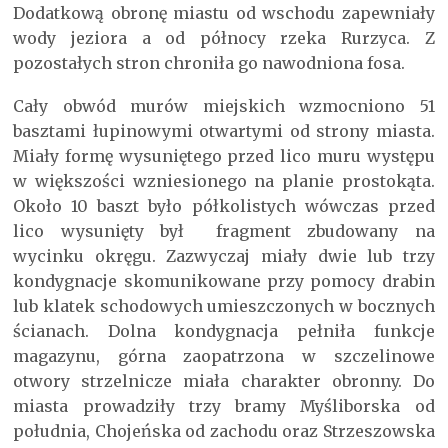
Dodatkową obronę miastu od wschodu zapewniały
wody jeziora a od północy rzeka Rurzyca. Z
pozostałych stron chroniła go nawodniona fosa.
Cały obwód murów miejskich wzmocniono 51
basztami łupinowymi otwartymi od strony miasta.
Miały formę wysuniętego przed lico muru występu
w większości wzniesionego na planie prostokąta.
Około 10 baszt było półkolistych wówczas przed
lico wysunięty był fragment zbudowany na
wycinku okręgu. Zazwyczaj miały dwie lub trzy
kondygnacje skomunikowane przy pomocy drabin
lub klatek schodowych umieszczonych w bocznych
ścianach. Dolna kondygnacja pełniła funkcje
magazynu, górna zaopatrzona w szczelinowe
otwory strzelnicze miała charakter obronny. Do
miasta prowadziły trzy bramy Myśliborska od
południa, Chojeńska od zachodu oraz Strzeszowska