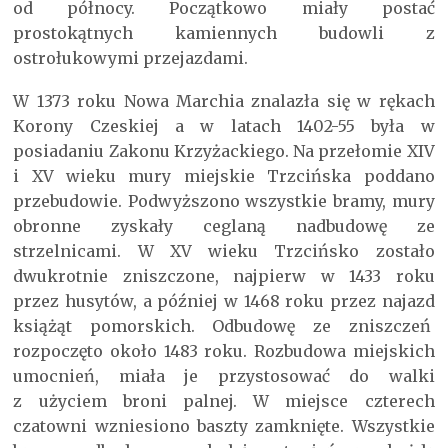
od północy­­. Początkowo miały postać
prostokątnych kamiennych budowli z
ostrołukowymi przejazdami.
W 1373 roku Nowa Marchia znalazła się w rękach
Korony Czeskiej a w latach 1402-55 była w
posiadaniu Zakonu Krzyżackiego. Na przełomie XIV
i XV wieku mury miejskie Trzcińska poddano
przebudowie. Podwyższono wszystkie bramy, mury
obronne zyskały ceglaną nadbudowę ze
strzelnicami. W XV wieku Trzcińsko zostało
dwukrotnie zniszczone, najpierw w 1433 roku
przez husytów, a później w 1468 roku przez najazd
książąt pomorskich. Odbudowę ze zniszczeń
rozpoczęto około 1483 roku. Rozbudowa miejskich
umocnień, miała je przystosować do walki
z użyciem broni palnej. W miejsce czterech
czatowni wzniesiono baszty zamknięte. Wszystkie