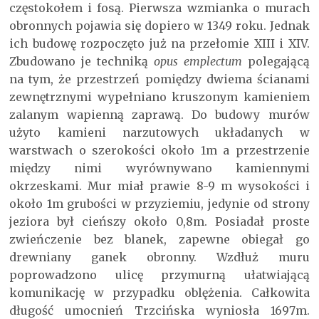
częstokołem i fosą. Pierwsza wzmianka o murach
obronnych pojawia się dopiero w 1349 roku. Jednak
ich budowę rozpoczęto już na przełomie XIII i XIV.
Zbudowano je techniką
opus emplectum
polegającą
na tym, że przestrzeń pomiędzy dwiema ścianami
zewnętrznymi wypełniano kruszonym kamieniem
zalanym wapienną zaprawą. Do budowy murów
użyto kamieni narzutowych układanych w
warstwach o szerokości około 1m a przestrzenie
między nimi wyrównywano kamiennymi
okrzeskami. Mur miał prawie 8-9 m wysokości i
około 1m grubości w przyziemiu, jedynie od strony
jeziora był cieńszy około 0,8m. Posiadał proste
zwieńczenie bez blanek, zapewne obiegał go
drewniany ganek obronny. Wzdłuż muru
poprowadzono ulicę przymurną ułatwiającą
komunikację w przypadku oblężenia. Całkowita
długość umocnień Trzcińska wyniosła 1697m.