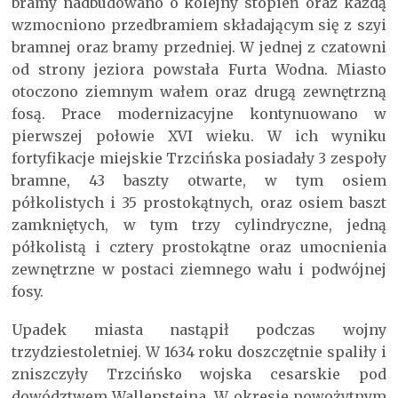
bramy nadbudowano o kolejny stopień oraz każdą
wzmocniono przedbramiem składającym się z szyi
bramnej oraz bramy przedniej. W jednej z czatowni
od strony jeziora powstała Furta Wodna. Miasto
otoczono ziemnym wałem oraz drugą zewnętrzną
fosą. Prace modernizacyjne kontynuowano w
pierwszej połowie XVI wieku. W ich wyniku
fortyfikacje miejskie Trzcińska posiadały 3 zespoły
bramne, 43 baszty otwarte, w tym osiem
półkolistych i 35 prostokątnych, oraz osiem baszt
zamkniętych, w tym trzy cylindryczne, jedną
półkolistą i cztery prostokątne oraz umocnienia
zewnętrzne w postaci ziemnego wału i podwójnej
fosy.
Upadek miasta nastąpił podczas wojny
trzydziestoletniej. W 1634 roku doszczętnie spaliły i
zniszczyły Trzcińsko wojska cesarskie pod
dowództwem Wallensteina. W okresie nowożytnym