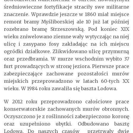
średniowieczne fortyfikacje straciły swe militarne
znaczenie. Wprawdzie jeszcze w 1860 miał miejsce
remont bramy Myśliborskiej ale 10 już lat później
rozebrano bramę Strzeszowską. Pod koniec XIX
wieku zniwelowano ziemne wały wytyczając na niej
ulicę i zasypano fosy zakładając na ich miejscu
ogródki działkowe. Zlikwidowano ulicę przymurną
oraz przedbramia. W murze wschodnim wybito 37
furt prowadzących w stronę jeziora. Pierwsze prace
zabezpieczające zachowane pozostałości murów
miejskich przeprowadzono w latach 60-tych XX
wieku. W 1984 roku zawaliła się baszta Lodowa.
W 2012 roku przeprowadzono całościowe prace
konserwatorskie zachowanych murów obronnych.
Oczyszczono je z roślinności zabezpieczono koronę
oraz uzupełniono ubytki. Odbudowano basztę
Lodową. Do naszych czasów przetrwały dwie