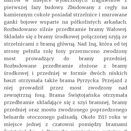
murów w miejsce wyburzonych fragmentów z
pierwszej fazy budowy. Zbudowany z cegły na
kamiennym cokole posiadał strzelnice i murowane
ganki bojowe wsparte na półkolistych arkadach.
Rozbudowano silnie przedbramie bramy Wałowej.
Składało się z bramy środkowej połączonej szyją ze
strzelnicami z bramą główną. Nad Iną, która od tej
strony pełniła rolę fosy przerzucono zwodzony
most prowadzący do bramy przedniej.
Rozbudowane przedbramie złożone z bramy
środkowej i przedniej w formie dwóch niskich
baszt otrzymała także brama Pyrzycka. Przejazd z
niej prowadził przez most zwodzony nad
zewnętrzną fosą. Brama Świętojańska otrzymała
przedbramie składające się z szyi bramnej, bramy
przedniej oraz mostu zwodzonego poprzedzonego
beluardu otoczonego palisadą. Około 1513 roku w
miejsce jednej z czatowni pomiędzy bramami