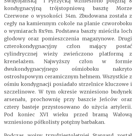
Świętojańską i Pyrzycką wzniesiono potężną 8
kondygnacyjną trójstopniową basztę Morze
Czerwone o wysokości 34m. Zbudowana została z
cegły na kamiennym cokole na planie czworoboku
o wymiarach 8x9m. Podstawa baszty mieściła loch
głodowy oraz pomieszczenia magazynowe. Drugi
czterokondygnacyjny człon mający postać
cylindrycznej wieży zwieńczono platformą z
krenelażem. Najwyższy człon w formie
dwukondygnacyjnego ośmioboku nakryto
ostrosłupowym ceramicznym hełmem. Wszystkie z
ośmiu kondygnacji posiadało strzelnice kluczowe i
szczelinowe. W tym okresie wzniesiono budynek
arsenału, prochownię przy baszcie Jeńców oraz
cztery basteje przystosowano do użycia artylerii.
Pod koniec XVI wieku przed bramą Wałową
wzniesiono półkolisty potężny barbakan.
Podczas wojny trzydziestoletniej Stargard został