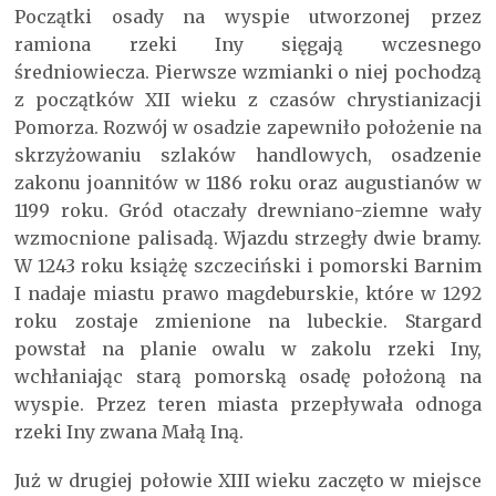
Początki osady na wyspie utworzonej przez
ramiona rzeki Iny sięgają wczesnego
średniowiecza. Pierwsze wzmianki o niej pochodzą
z początków XII wieku z czasów chrystianizacji
Pomorza. Rozwój w osadzie zapewniło położenie na
skrzyżowaniu szlaków handlowych, osadzenie
zakonu joannitów w 1186 roku oraz augustianów w
1199 roku. Gród otaczały drewniano-ziemne wały
wzmocnione palisadą. Wjazdu strzegły dwie bramy.
W 1243 roku książę szczeciński i pomorski Barnim
I nadaje miastu prawo magdeburskie, które w 1292
roku zostaje zmienione na lubeckie. Stargard
powstał na planie owalu w zakolu rzeki Iny,
wchłaniając starą pomorską osadę położoną na
wyspie. Przez teren miasta przepływała odnoga
rzeki Iny zwana Małą Iną.
Już w drugiej połowie XIII wieku zaczęto w miejsce