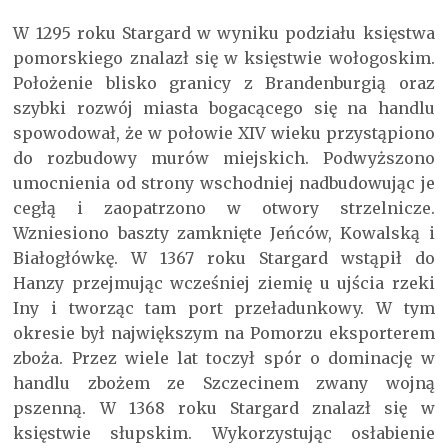
W 1295 roku Stargard w wyniku podziału księstwa
pomorskiego znalazł się w księstwie wołogoskim.
Położenie blisko granicy z Brandenburgią oraz
szybki rozwój miasta bogacącego się na handlu
spowodował, że w połowie XIV wieku przystąpiono
do rozbudowy murów miejskich. Podwyższono
umocnienia od strony wschodniej nadbudowując je
cegłą i zaopatrzono w otwory strzelnicze.
Wzniesiono baszty zamknięte Jeńców, Kowalską i
Białogłówkę. W 1367 roku Stargard wstąpił do
Hanzy przejmując wcześniej ziemię u ujścia rzeki
Iny i tworząc tam port przeładunkowy. W tym
okresie był największym na Pomorzu eksporterem
zboża. Przez wiele lat toczył spór o dominację w
handlu zbożem ze Szczecinem zwany wojną
pszenną. W 1368 roku Stargard znalazł się w
księstwie słupskim. Wykorzystując osłabienie