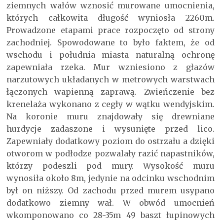
ziemnych wałów wznosić murowane umocnienia,
których całkowita długość wyniosła 2260m.
Prowadzone etapami prace rozpoczęto od strony
zachodniej. Spowodowane to było faktem, że od
wschodu i południa miasta naturalną ochronę
zapewniała rzeka. Mur wzniesiono z głazów
narzutowych układanych w metrowych warstwach
łączonych wapienną zaprawą. Zwieńczenie bez
krenelaża wykonano z cegły w wątku wendyjskim.
Na koronie muru znajdowały się drewniane
hurdycje zadaszone i wysunięte przed lico.
Zapewniały dodatkowy poziom do ostrzału a dzięki
otworom w podłodze pozwalały razić napastników,
którzy podeszli pod mury. Wysokość muru
wynosiła około 8m, jedynie na odcinku wschodnim
był on niższy. Od zachodu przed murem usypano
dodatkowo ziemny wał. W obwód umocnień
wkomponowano co 28-35m 49 baszt łupinowych