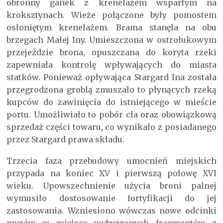
obronny ganek z krenelażem wspartym na
kroksztynach. Wieże połączone były pomostem
osłoniętym krenelażem. Brama stanęła na obu
brzegach Małej Iny. Umieszczona w ostrołukowym
przejeździe brona, opuszczana do koryta rzeki
zapewniała kontrolę wpływających do miasta
statków. Ponieważ opływająca Stargard Ina została
przegrodzona groblą zmuszało to płynących rzeką
kupców do zawinięcia do istniejącego w mieście
portu. Umożliwiało to pobór cła oraz obowiązkową
sprzedaż części towaru, co wynikało z posiadanego
przez Stargard prawa składu.
Trzecia faza przebudowy umocnień miejskich
przypada na koniec XV i pierwszą połowę XVI
wieku. Upowszechnienie użycia broni palnej
wymusiło dostosowanie fortyfikacji do jej
zastosowania. Wzniesiono wówczas nowe odcinki