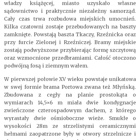
władzy książęcej, miasto uzyskało własne
sądownictwo i praktycznie niezależny samorząd.
Cały czas trwa rozbudowa miejskich umocnień.
Kilka czatowni zostaje przebudowanych na baszty
zamknięte. Powstają baszta Tkaczy, Rzeźnicka oraz
przy furcie Zielonej i Rzeźniczej. Bramy miejskie
zostają podwyższone przybierając formę szczytową
oraz wzmocnione przedbramiami. Całość otoczono
podwójną fosą i ziemnym wałem.
W pierwszej połowie XV wieku powstaje unikatowa
w swej formie brama Portowa zwana też Młyńską.
Zbudowana z cegły na planie prostokąta o
wymiarach 14,5×6 m miała dwie kondygnacje
zwieńczone czterospadowym dachem, z którego
wyrastały dwie ośmioboczne wieże. Smukłe o
wysokości 28m ze strzelistymi ceramicznymi
hełmami zaopatrzone były w otwory strzelnicze i