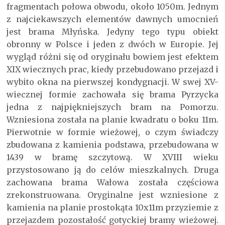
fragmentach połowa obwodu, około 1050m. Jednym
z najciekawszych elementów dawnych umocnień
jest brama Młyńska. Jedyny tego typu obiekt
obronny w Polsce i jeden z dwóch w Europie. Jej
wygląd różni się od oryginału bowiem jest efektem
XIX wiecznych prac, kiedy przebudowano przejazd i
wybito okna na pierwszej kondygnacji. W swej XV-
wiecznej formie zachowała się brama Pyrzycka
jedna z najpiękniejszych bram na Pomorzu.
Wzniesiona została na planie kwadratu o boku 11m.
Pierwotnie w formie wieżowej, o czym świadczy
zbudowana z kamienia podstawa, przebudowana w
1439 w bramę szczytową. W XVIII wieku
przystosowano ją do celów mieszkalnych. Druga
zachowana brama Wałowa została częściowa
zrekonstruowana. Oryginalne jest wzniesione z
kamienia na planie prostokąta 10x11m przyziemie z
przejazdem pozostałość gotyckiej bramy wieżowej.