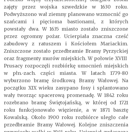
zajęty przez wojska szwedzkie w 1630 roku.
Podwyższono wał ziemny planowano wzmocnić go
szańcami i pięcioma bastionami, z których
powstały dwa. W 1635 miasto zostało zniszczone
przez ogromny pożar. Ucierpiała znaczna cześć
zabudowy z ratuszem i Kościołem Mariackim.
Zniszczone zostało przedbramie Bramy Pyrzyckiej
oraz fragmenty murów miejskich. W połowie XVIII
Prusacy rozpoczęli rozbiórkę umocnień miejskich
w płn.-zach. części miasta. W latach 1779-80
wyburzono bramę środkową Bramy Wałowej. Na
początku XIX wieku zasypano fosy i splantowano
wały tworząc spacerową promenadę. W 1842 roku
rozebrano bramę Świętojańską, w której od 1721
roku funkcjonowało więzienie, a w 1871 basztę
Kowalską. Około 1900 roku rozbiórce uległo całe
przedbramie Bramy Wałowej. Kolejne zniszczenia
przyniosły walki w 1945 roku. Ucierpiał zwłaszcza