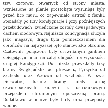
tzw. czatowni otwartych od strony miasta.
Wzniesione na planie prostokąta wysunięte były
przed lico muru, co zapewniało ostrzał z flanki.
Posiadały po trzy kondygnacje i przy późniejszych
przebudowach zwieńczone zostały dwuspadowym
dachem siodłowym. Najniższa kondygnacja służyła
jako magazyn, druga była pomieszczeniem dla
obrońców na najwyższej było stanowisko obronne.
Czatownie połączone były drewnianym gankiem
obiegającym mur na całej długości na wysokości
drugiej kondygnacji. Do miasta prowadziły trzy
bramy Świętojańska od płn.-zach., Pyrzycka od
zachodu oraz Wałowa od wschodu. W swej
pierwotnej formie bramy miały formę
czworobocznych budowli z ostrołukowym
przejazdem chronionym opuszczaną broną.
Dodatkowo w murze były furty oraz przepusty
wodne.