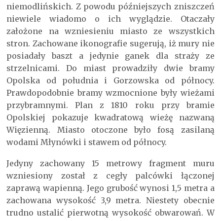
niemodlińskich. Z powodu późniejszych zniszczeń
niewiele wiadomo o ich wyglądzie. Otaczały
założone na wzniesieniu miasto ze wszystkich
stron. Zachowane ikonografie sugerują, iż mury nie
posiadały baszt a jedynie ganek dla straży ze
strzelnicami. Do miast prowadziły dwie bramy
Opolska od południa i Gorzowska od północy.
Prawdopodobnie bramy wzmocnione były wieżami
przybramnymi. Plan z 1810 roku przy bramie
Opolskiej pokazuje kwadratową wieżę nazwaną
Więzienną. Miasto otoczone było fosą zasilaną
wodami Młynówki i stawem od północy.
Jedyny zachowany 15 metrowy fragment muru
wzniesiony został z cegły palcówki łączonej
zaprawą wapienną. Jego grubość wynosi 1,5 metra a
zachowana wysokość 3,9 metra. Niestety obecnie
trudno ustalić pierwotną wysokość obwarowań. W