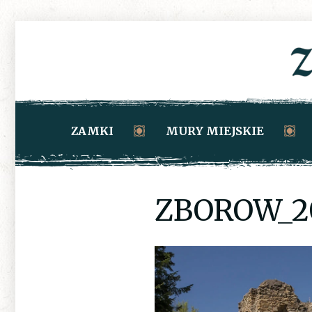
ZAMKI
MURY MIEJSKIE
ZBOROW_2