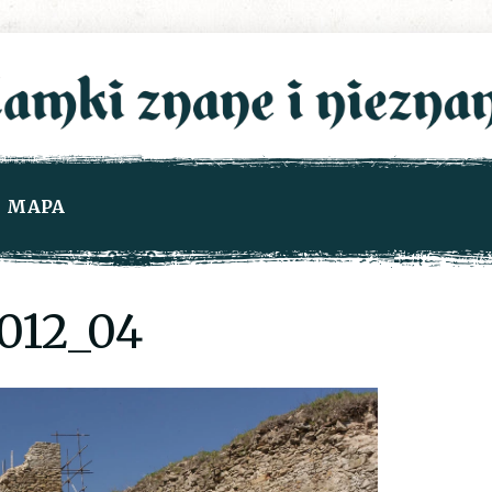
MAPA
012_04