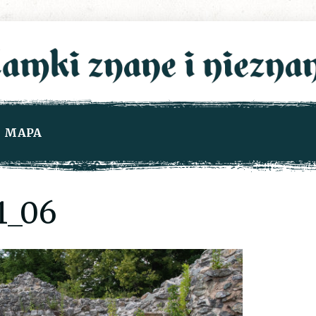
MAPA
1_06