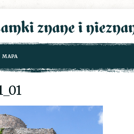
MAPA
_01