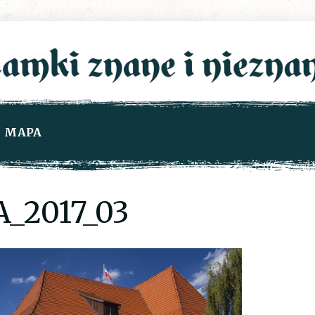
MAPA
_2017_03