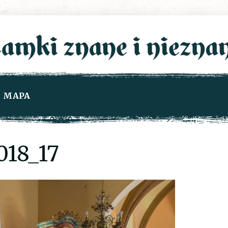
MAPA
18_17