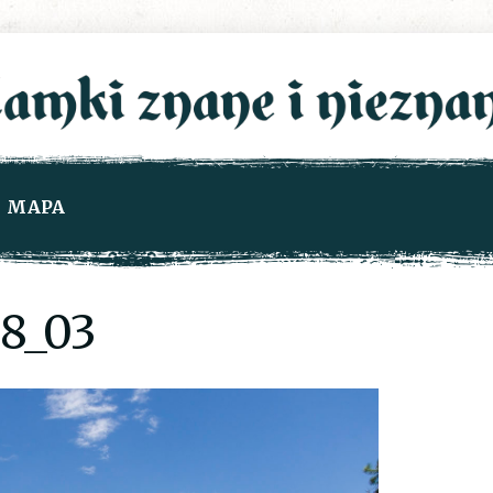
MAPA
8_03