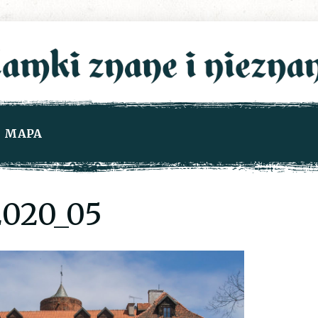
MAPA
020_05