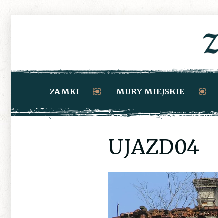
ZAMKI
MURY MIEJSKIE
UJAZD04