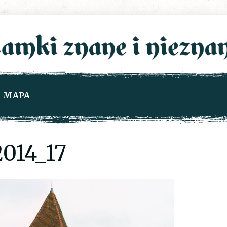
MAPA
014_17