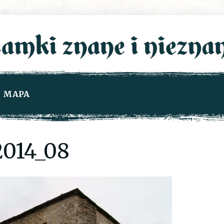
MAPA
014_08