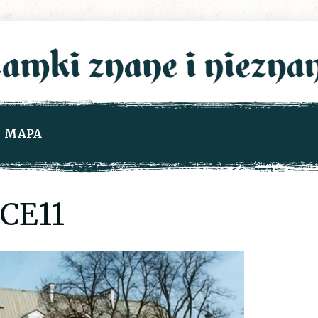
MAPA
CE11