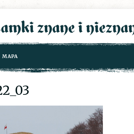
MAPA
2_03