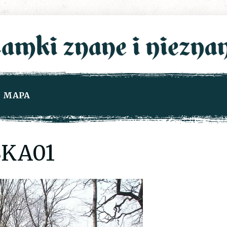
MAPA
KA01