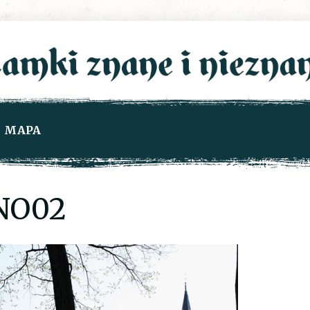
MAPA
NO02