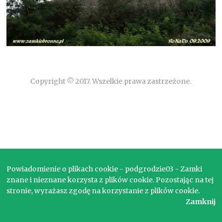
Copyright © 2017. Wszelkie prawa zastrzeżone.
Powiadomienie o plikach cookie - podgrodzie03 - Zamki
znane i nieznane korzysta z plików cookie. Pozostając na tej
stronie, wyrażasz zgodę na korzystanie z plików cookie.
Zamknij