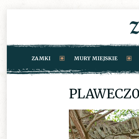
ZAMKI
MURY MIEJSKIE
PLAWECZ0