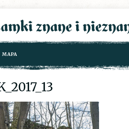
MAPA
_2017_13