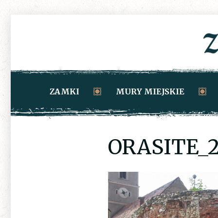
ZAMKI
MURY MIEJSKIE
ORASITE_2