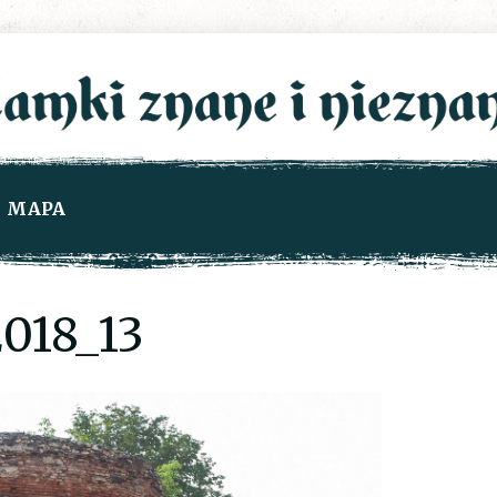
MAPA
018_13