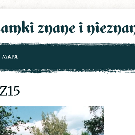
MAPA
Z15