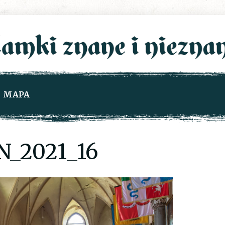
MAPA
_2021_16