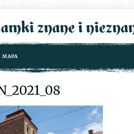
MAPA
N_2021_08