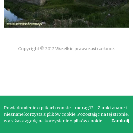
Copyright © 2017. Wszelkie prawa zastrzeżone.
Powiadomienie o plikach cookie - morag12 - Zamki znane i
nieznane korzysta z plików cookie. Pozostając na tej stronie,
wyrażasz zgodę na korzystanie z plików cookie.
Zamknij