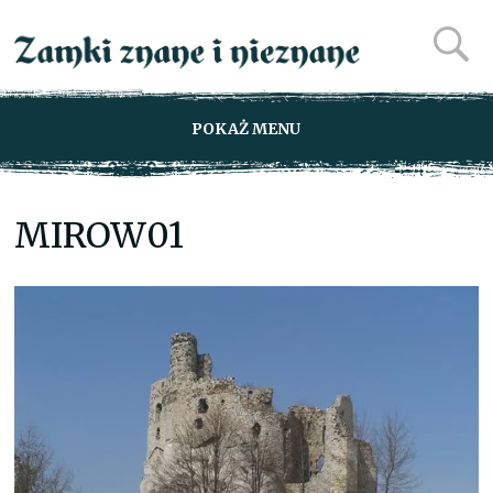
POKAŻ MENU
MIROW01