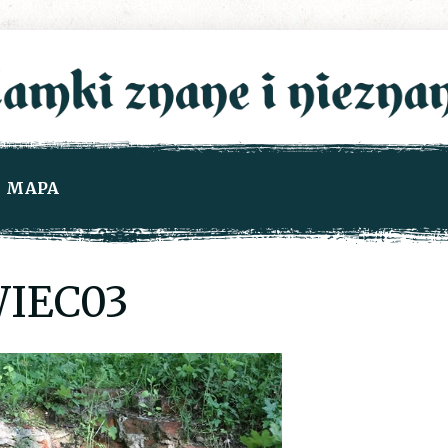
MAPA
IEC03