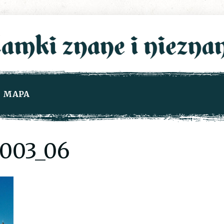
MAPA
003_06