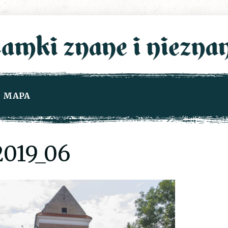
MAPA
019_06