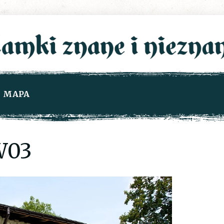
MAPA
W03