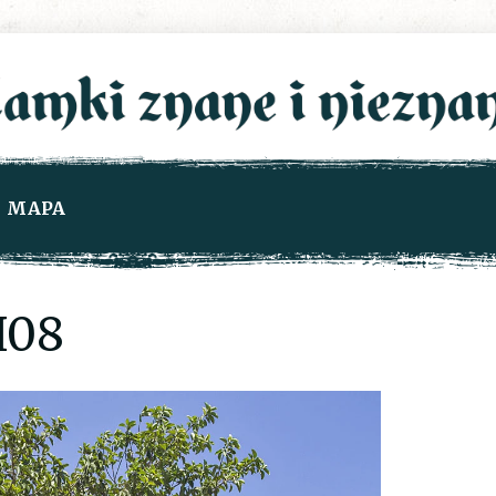
MAPA
I08