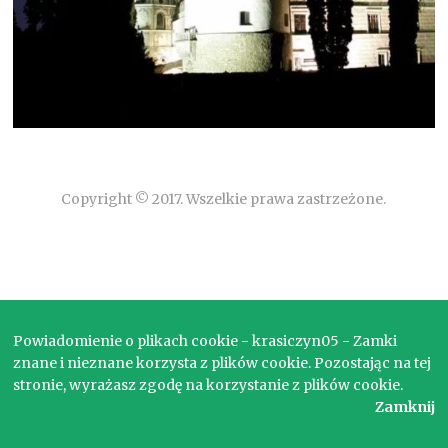
Copyright © 2017. Wszelkie prawa zastrzeżone.
Powiadomienie o plikach cookie - krasiczyn05 - Zamki
znane i nieznane korzysta z plików cookie. Pozostając na tej
stronie, wyrażasz zgodę na korzystanie z plików cookie.
Zamknij