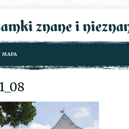
MAPA
1_08