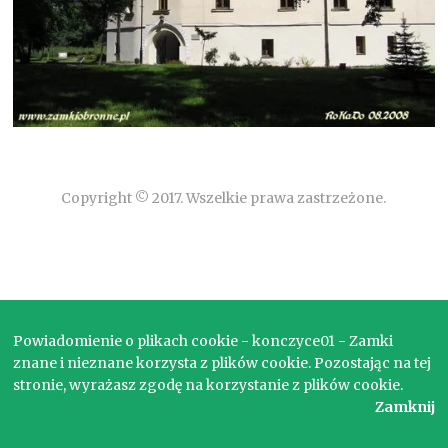
Copyright © 2017. Wszelkie prawa zastrzeżone.
Powiadomienie o plikach cookie - konczyce01 - Zamki
znane i nieznane korzysta z plików cookie. Pozostając na tej
stronie, wyrażasz zgodę na korzystanie z plików cookie.
Zamknij