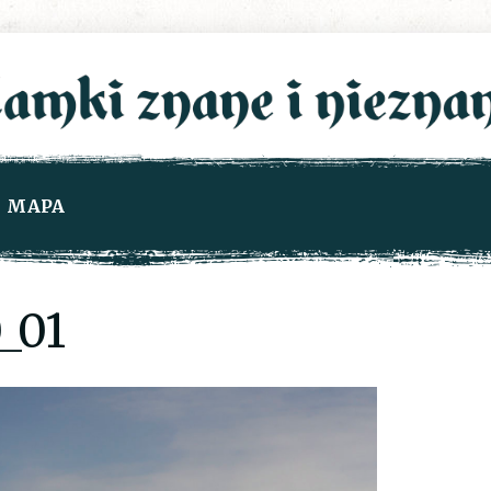
MAPA
_01