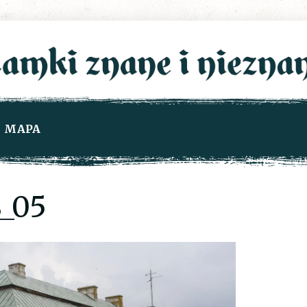
MAPA
_05