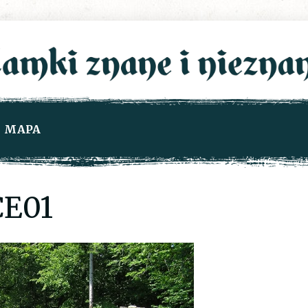
MAPA
CE01