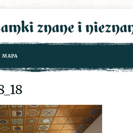
MAPA
8_18