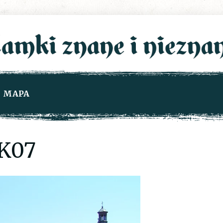
MAPA
K07