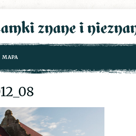
MAPA
12_08