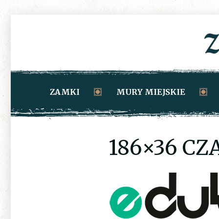
ZAMKI
MURY MIEJSKIE
186×36 CZ