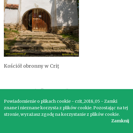
Kościół obronny w Criț
Copyright © 2017. Wszelkie prawa zastrzeżone.
Powiadomienie o plikach cookie - crit_2018_05 - Zamki
znane i nieznane korzysta z plików cookie. Pozostając na tej
stronie, wyrażasz zgodę na korzystanie z plików cookie.
Zamknij