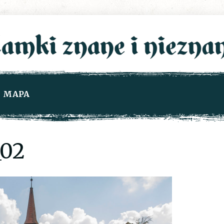
MAPA
_02