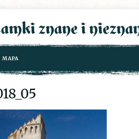
MAPA
18_05