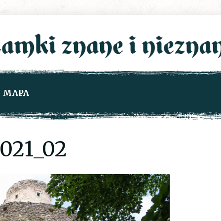
MAPA
021_02