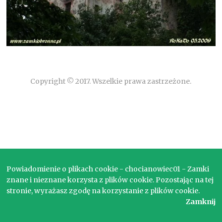
Copyright © 2017. Wszelkie prawa zastrzeżone.
Powiadomienie o plikach cookie - chocianowiec01 - Zamki
znane i nieznane korzysta z plików cookie. Pozostając na tej
stronie, wyrażasz zgodę na korzystanie z plików cookie.
Zamknij