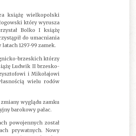
a książę wielkopolski
głogowski który wyrusza
zystał Bolko I książę
rzystąpił do umacniania
 latach 1297-99 zamek.
gnicko-brzeskich którzy
siążę Ludwik II brzesko-
zysztofowi i Mikołajowi
łasnością wielu rodów
e zmiany wyglądu zamku
cyjny barokowy pałac.
ach powojennych został
kach prywatnych. Nowy