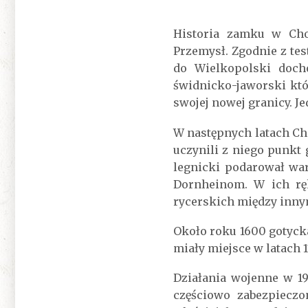
Historia zamku w Cho
Przemysł. Zgodnie z te
do Wielkopolski doch
świdnicko-jaworski któ
swojej nowej granicy. J
W następnych latach Ch
uczynili z niego punkt 
legnicki podarował war
Dornheinom. W ich ręk
rycerskich między inny
Około roku 1600 gotyc
miały miejsce w latach 
Działania wojenne w 1
częściowo zabezpieczo